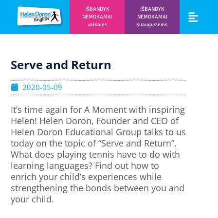
IŠBANDYK
IŠBANDYK
NEMOKAMAI
NEMOKAMAI
vaikams
suaugusiems
Vaikams ir m
Prisijunk prie 
Serve and Return
2020-05-09
It’s time again for A Moment with inspiring
Helen! Helen Doron, Founder and CEO of
Helen Doron Educational Group talks to us
today on the topic of “Serve and Return”.
What does playing tennis have to do with
learning languages? Find out how to
enrich your child’s experiences while
strengthening the bonds between you and
your child.