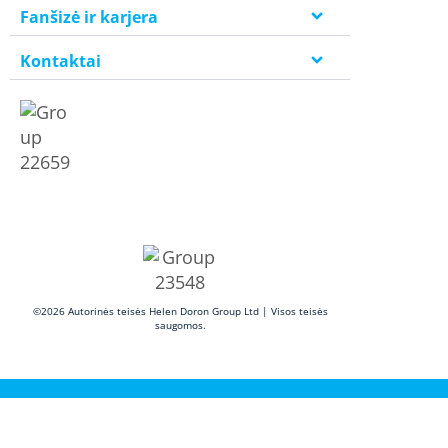
Fanšizė ir karjera
Kontaktai
©2026 Autorinės teisės Helen Doron Group Ltd | Visos teisės
saugomos.
Privatumo politika
|
Naudojimosi sąlygos