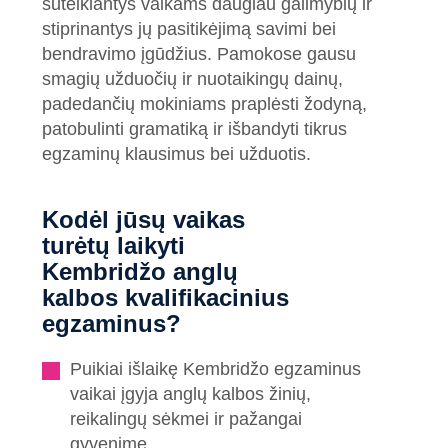
suteikiantys vaikams daugiau galimybių ir
stiprinantys jų pasitikėjimą savimi bei
bendravimo įgūdžius. Pamokose gausu
smagių užduočių ir nuotaikingų dainų,
padedančių mokiniams praplėsti žodyną,
patobulinti gramatiką ir išbandyti tikrus
egzaminų klausimus bei užduotis.
Kodėl jūsų vaikas
turėtų laikyti
Kembridžo anglų
kalbos kvalifikacinius
egzaminus?
Puikiai išlaikę Kembridžo egzaminus
vaikai įgyja anglų kalbos žinių,
reikalingų sėkmei ir pažangai
gyvenime.