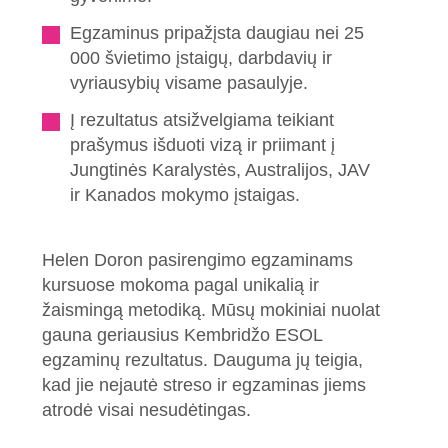
Egzaminus pripažįsta daugiau nei 25
000 švietimo įstaigų, darbdavių ir
vyriausybių visame pasaulyje.
Į rezultatus atsižvelgiama teikiant
prašymus išduoti vizą ir priimant į
Jungtinės Karalystės, Australijos, JAV
ir Kanados mokymo įstaigas.
Helen Doron pasirengimo egzaminams
kursuose mokoma pagal unikalią ir
žaismingą metodiką. Mūsų mokiniai nuolat
gauna geriausius Kembridžo ESOL
egzaminų rezultatus. Dauguma jų teigia,
kad jie nejautė streso ir egzaminas jiems
atrodė visai nesudėtingas.