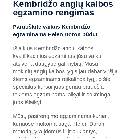
Kembridžo anglų kalbos
egzamino rengimas
Paruoškite vaikus Kembridžo
egzaminams Helen Doron būdu!
Išlaikius Kembridžo anglų kalbos
kvalifikacinius egzaminus jūsų vaikui
atsiveria daugybė galimybių. Mūsų
mokinių anglų kalbos lygis jau dabar viršija
šiems egzaminams reikalingą lygį, o šie
specialūs kursai juos geriau paruošia
tokiems egzaminams laikyti ir sėkmingai
juos išlaikyti.
Mūsų pasirengimo egzaminams kursai,
kuriuose mokoma pagal Helen Doron
metodą, yra įdomūs ir įtraukiantys,