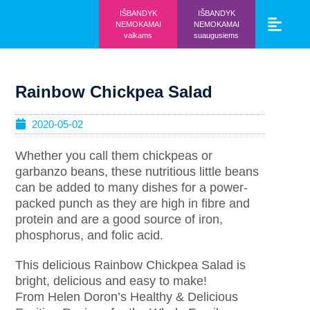
IŠBANDYK
IŠBANDYK
NEMOKAMAI
NEMOKAMAI
vaikams
suaugusiems
Vaikams ir mo
Prisijunk prie 
Rainbow Chickpea Salad
2020-05-02
Whether you call them chickpeas or
garbanzo beans, these nutritious little beans
can be added to many dishes for a power-
packed punch as they are high in fibre and
protein and are a good source of iron,
phosphorus, and folic acid.
This delicious Rainbow Chickpea Salad is
bright, delicious and easy to make!
From Helen Doron’s Healthy & Delicious