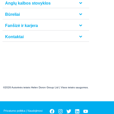
Anglų kalbos stovyklos
Būreliai
Fanšizė ir karjera
Kontaktai
©2026 Autorinės teisės Helen Doron Group Ltd | Visos teisės saugomos.
Privatumo politika
|
Naudojimosi