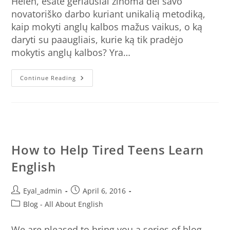
Helen, esate geriausiai žinoma dėl savo
novatoriško darbo kuriant unikalią metodiką,
kaip mokyti anglų kalbos mažus vaikus, o ką
daryti su paaugliais, kurie ką tik pradėjo
mokytis anglų kalbos? Yra…
Continue Reading
How to Help Tired Teens Learn
English
Eyal_admin
April 6, 2016
Blog - All About English
We are pleased to bring you a series of blog