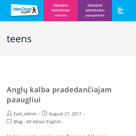
IŠBANDYK
IŠBANDYK
NEMOKAMAI
NEMOKAMAI
vaikams
suaugusiems
Vaikams ir m
Prisijunk prie 
teens
Anglų kalba pradedančiajam
paaugliui
Eyal_admin
August 27, 2017
Blog - All About English