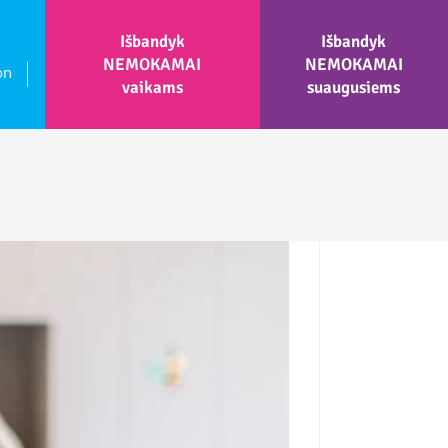
Išbandyk
Išbandyk
NEMOKAMAI
NEMOKAMAI
on
vaikams
suaugusiems