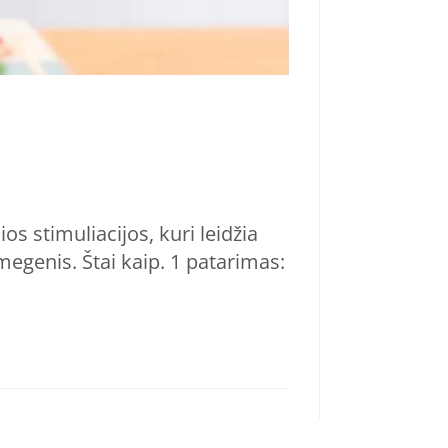
s stimuliacijos, kuri leidžia
egenis. Štai kaip. 1 patarimas: