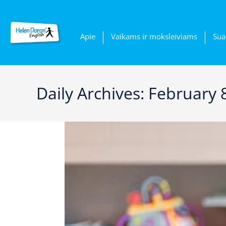
Apie
Vaikams ir moksleiviams
Sua
Daily Archives: February 