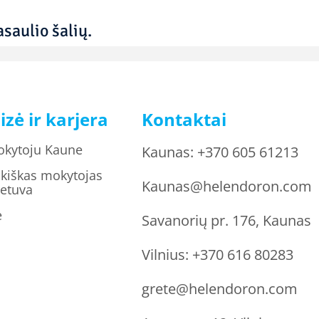
saulio šalių.
izė ir karjera
Kontaktai
okytoju Kaune
Kaunas:
+370 605 61213
kiškas mokytojas
Kaunas@helendoron.com
ietuva
ė
Savanorių pr. 176, Kaunas
Vilnius:
+370 616 80283
grete@helendoron.com