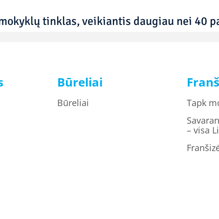
mokyklų tinklas, veikiantis daugiau nei 40 pa
s
Būreliai
Franš
Būreliai
Tapk m
Savaran
– visa L
Franšiz