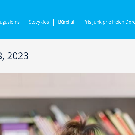
ugusiems
Stovyklos
Būreliai
Prisijunk prie Helen Dor
8, 2023