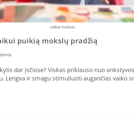
vaikai mokosi
vaikui puikią mokslų pradžią
jienos
ytis dar įsčiose? Viskas priklauso nuo ankstyvosio
. Lengva ir smagu stimuliuoti augančias vaiko sm