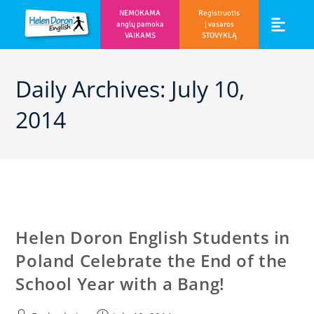
NEMOKAMA
Registruotis
anglų pamoka
į vasaros
VAIKAMS
STOVYKLĄ
Vaikams ir m
Prisijunk prie 
Daily Archives: July 10,
2014
Helen Doron English Students in
Poland Celebrate the End of the
School Year with a Bang!