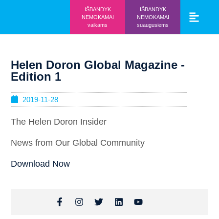
IŠBANDYK
IŠBANDYK
NEMOKAMAI
NEMOKAMAI
vaikams
suaugusiems
Vaikams ir mo
Prisijunk prie 
Helen Doron Global Magazine -
Edition 1
2019-11-28
The Helen Doron Insider
News from Our Global Community
Download Now