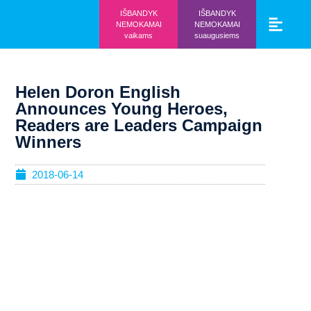
IŠBANDYK
IŠBANDYK
NEMOKAMAI
NEMOKAMAI
vaikams
suaugusiems
Vaikams ir mo
Prisijunk prie 
Helen Doron English
Announces Young Heroes,
Readers are Leaders Campaign
Winners
2018-06-14