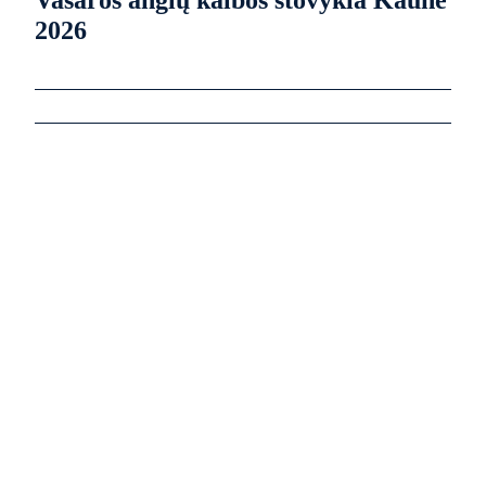
Vasaros anglų kalbos stovykla Kaune
2026