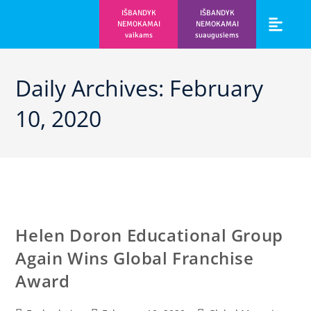
IŠBANDYK
IŠBANDYK
NEMOKAMAI
NEMOKAMAI
vaikams
suaugusiems
Vaikams ir m
Prisijunk prie 
Daily Archives: February
10, 2020
Helen Doron Educational Group
Again Wins Global Franchise
Award