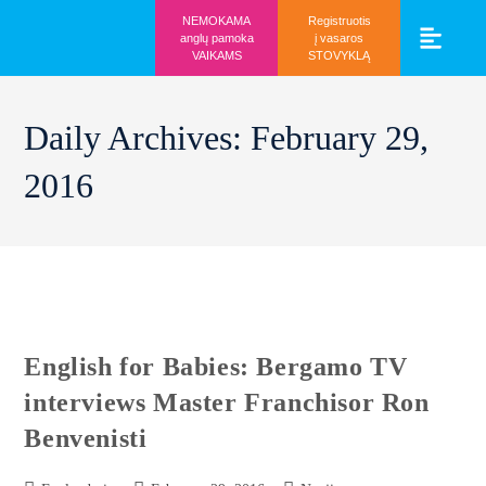
NEMOKAMA
Registruotis
anglų pamoka
į vasaros
VAIKAMS
STOVYKLĄ
Vaikams ir mo
Prisijunk prie 
Daily Archives: February 29,
2016
English for Babies: Bergamo TV
interviews Master Franchisor Ron
Benvenisti