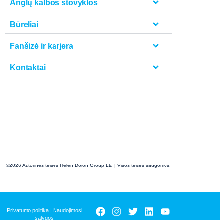
Anglų kalbos stovyklos
Būreliai
Fanšizė ir karjera
Kontaktai
©2026 Autorinės teisės Helen Doron Group Ltd | Visos teisės saugomos.
Privatumo politika
|
Naudojimosi
sąlygos