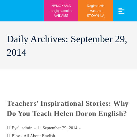
NEMOKAMA
Registruotis
anglų pamoka
į vasaros
VAIKAMS
STOVYKLĄ
Vaikams ir mo
Prisijunk prie 
Daily Archives: September 29,
2014
Teachers’ Inspirational Stories: Why
Do You Teach Helen Doron English?
Eyal_admin
September 29, 2014
Blog - All About English